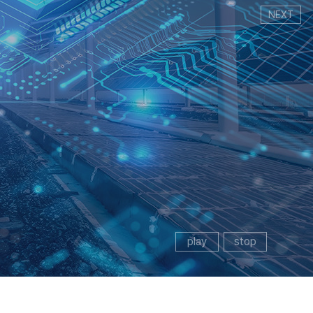
NEXT
play
stop