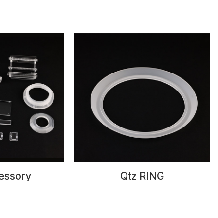
essory
Qtz RING